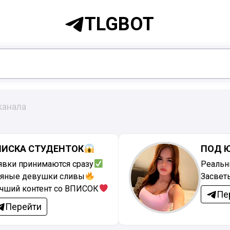
TLGBOT
канала
ПИСКА СТУДЕНТОК
ПОД 
явки принимаются сразу
Реальн
яные девушки сливы
Засвет
чший контент со ВПИСОК
Пе
Перейти