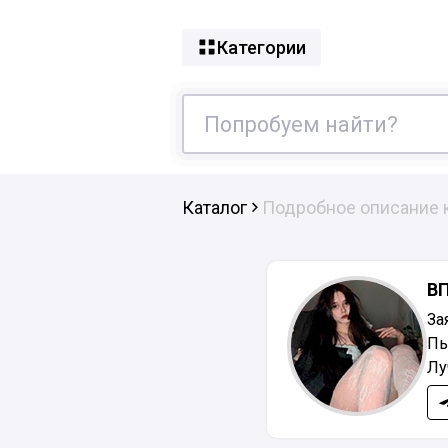
Категории
Каталог
Подробное описание 
В
За
Пь
Лу