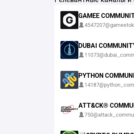
GAMEE COMMUNI
4547207
@gameetok
DUBAI COMMUNIT
11073
@dubai_comm
PYTHON COMMUN
14187
@python_com
ATT&CK® COMMUN
750
@attack_commu