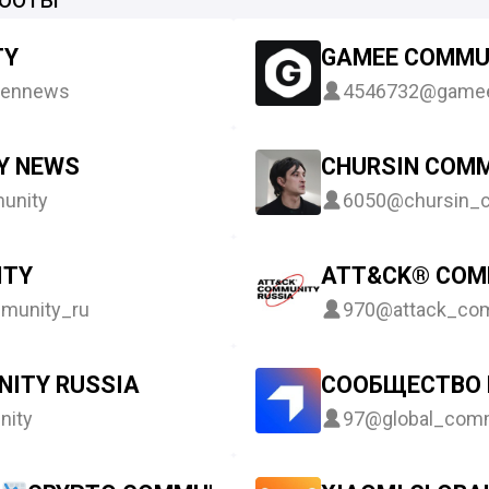
TY
GAMEE COMMU
ennews
4546732
@gamee
Y NEWS
CHURSIN COM
unity
6050
@chursin_
ITY
ATT&CK® COM
munity_ru
970
@attack_co
ITY RUSSIA
СООБЩЕСТВО 
nity
97
@global_com