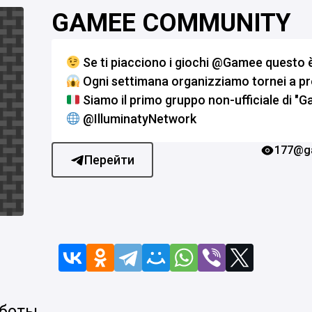
GAMEE COMMUNITY
Se ti piacciono i giochi @Gamee questo è 
Ogni settimana organizziamo tornei a pr
Siamo il primo gruppo non-ufficiale di "Ga
@IlluminatyNetwork
177
@g
Перейти
 боты