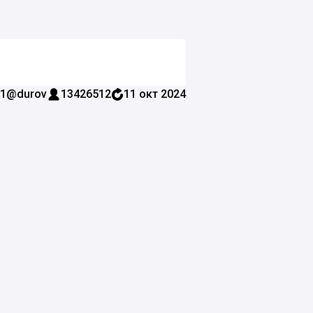
1
@durov
13426512
11 окт 2024