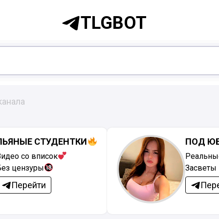
TLGBOT
канала
ПЬЯНЫЕ СТУДЕНТКИ
ПОД Ю
Видео со вписок
Реальны
Без цензуры
Засветы 
Перейти
Пер