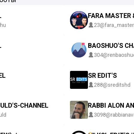
L
FARA MASTER 
thu
23
@fara_master
L
BAOSHUO'S CH
304
@renbaoshu
EL
SR EDIT'S
288
@sreditshd
OULD'S-CHANNEL
RABBI ALON A
uld
3098
@rabbianav