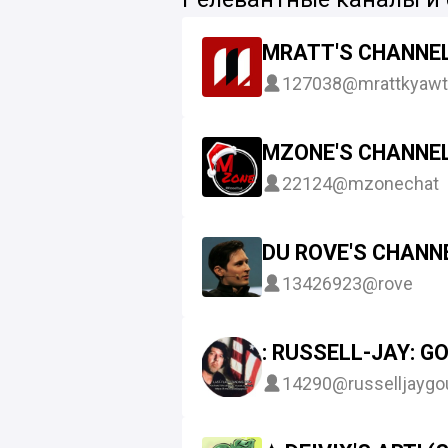
MRATT'S CHANNE
127038
@mrattkyaw
MZONE'S CHANNE
22124
@mzonechat
DU ROVE'S CHANN
13426923
@rove
: RUSSELL-JAY: G
14290
@russelljaygo