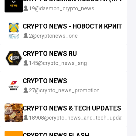
19
@daemon_crypto_news
CRYPTO NEWS - НОВОСТИ КРИПТОВ
2
@cryptonews_one
CRYPTO NEWS RU
145
@crypto_news_sng
CRYPTO NEWS
27
@crypto_news_promotion
CRYPTO NEWS & TECH UPDATES
18908
@crypto_news_and_tech_updates
CRYPTO NEWS FLASH