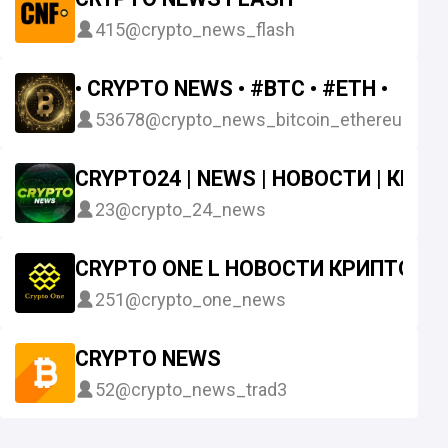
415
@crypto_news_flash
• CRYPTO NEWS • #BTC • #ETH •
53678
@crypto_news_bitcoin_ethereum
CRYPTO24 | NEWS | НОВОСТИ | КРИ
23
@crypto_24_news
CRYPTO ONE L НОВОСТИ КРИПТОВ
251
@crypto_one_news
CRYPTO NEWS
52
@crypto_news_trad3