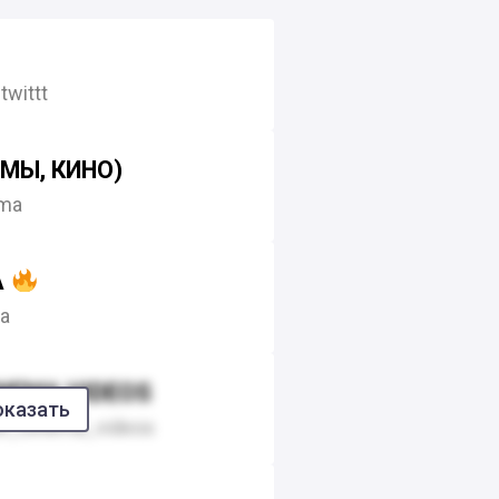
T
wittt
МЫ, КИНО)
ema
A
a
INEMA VIDEOS
оказать
t_cinema_videos