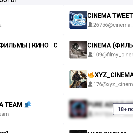
CINEMA TWEE
a
26756
@cinema_t
 ФИЛЬМЫ | КИНО | СЕРИАЛЫ
CINEMA (ФИЛЬ
109
@filmy_cin
XYZ_CINEM
176
@xyz_cinem
MA TEAM
PURE ADULT C
18+ п
eam
2637
@pure_adul