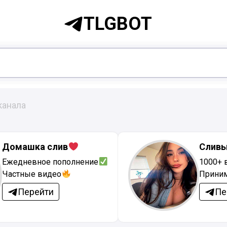
TLGBOT
канала
Домашка слив
Сливы
Ежедневное пополнение
1000+ 
Частные видео
Приним
Перейти
Пе