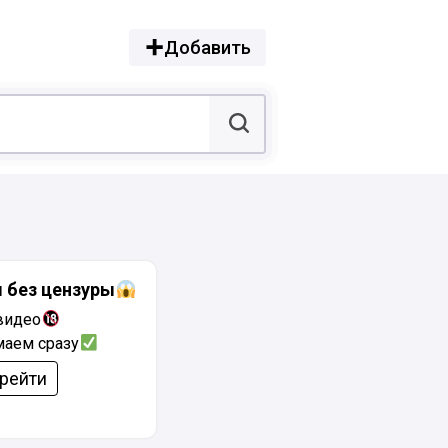
Добавить
 без цензуры
видео
аем сразу
рейти