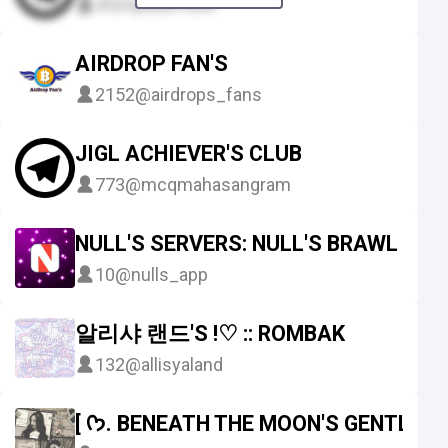
452
приватный
AIRDROP FAN'S
2152
@airdrops_fans
JIGL ACHIEVER'S CLUB
773
@mcqmahasangram
NULL'S SERVERS: NULL'S BRAWL | NU
10
@nulls_app
알리샤 랜드'S !♡ :: ROMBAK
132
@allisyaland
[ ᡣ𐭩. BENEATH THE MOON'S GENTLE