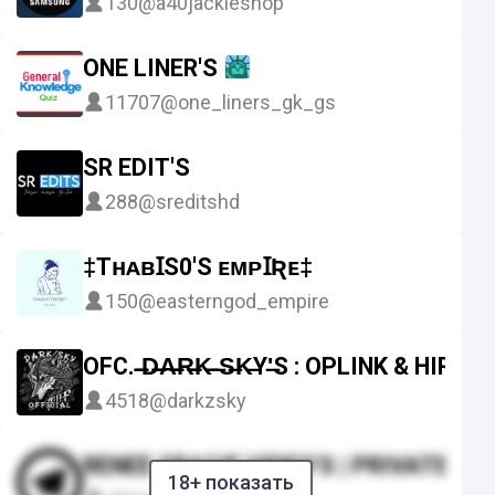
130
@a40jackieshop
ONE LINER'S
11707
@one_liners_gk_gs
SR EDIT'S
288
@sreditshd
‡TʜᴀʙꞮS0'S ᴇᴍᴘꞮƦᴇ‡
150
@easterngod_empire
OFC. ̶̶̶D̶̶̶A̶̶̶R̶̶̶K̶̶ ̶S̶K̶Y'̶S : OPLINK & HIRMIN
4518
@darkzsky
RENEE GRACIE VIDEO'S | PRIVATE |
18+ показать