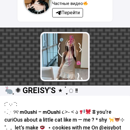
Частные видео
Перейти
֛ 𖥻 GREISY'S ⋆ ࣪ ִֶָ ◌ ᵎᵎ
ּ:¨ ·.· ¨:
· . ׄ ִ ּ ୨୧ 𝗺Ⱉ𝘂𝘀𝗵𝗶 – 𝗺𝗢𝘂𝘀𝗵𝗶 ૮˃‌֊ ˂‌ ა
ⵓ y𐐫u're
curiOus about a little cat like m — me ? * shy
⊹
˚. ， let's make
ִ ⋆ c𐐫okies with me On @eisybot