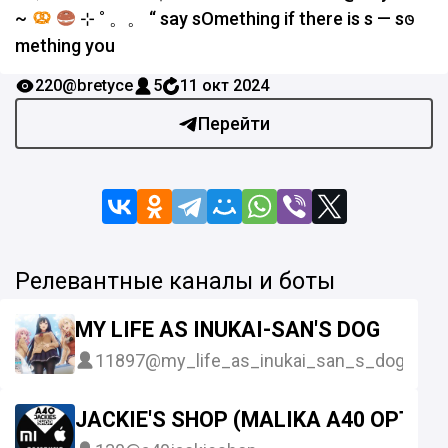
~
⊹ ˚ 。。 “ say sOmething if there is s — s𐐫
mething you
220
@bretyce
5
11 окт 2024
Перейти
Релевантные каналы и боты
MY LIFE AS INUKAI-SAN'S DOG
11897
@my_life_as_inukai_san_s_dog
JACKIE'S SHOP (MALIKA A40 OPTOM