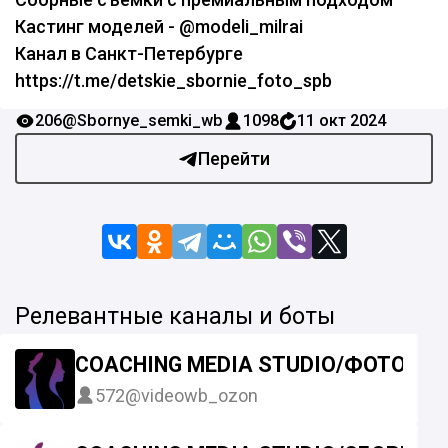
Кастинг моделей - @modeli_milrai
Канал в Санкт-Петербурге
https://t.me/detskie_sbornie_foto_spb
206
@Sbornye_semki_wb
1098
11 окт 2024
Перейти
Релевантные каналы и боты
COACHING MEDIA STUDIO/ФОТО И 
572
@videowb_ozon