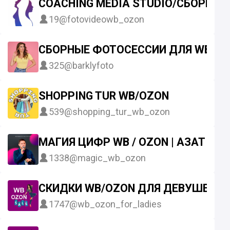
COACHING MEDIA STUDIO/СБОРНЫ
19
@fotovideowb_ozon
СБОРНЫЕ ФОТОСЕССИИ ДЛЯ WB, O
325
@barklyfoto
SHOPPING TUR WB/OZON
539
@shopping_tur_wb_ozon
МАГИЯ ЦИФР WB / OZON | АЗАТ А
1338
@magic_wb_ozon
СКИДКИ WB/OZON ДЛЯ ДЕВУШЕК
1747
@wb_ozon_for_ladies