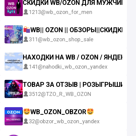
СКИДКИ WB/OZON ДЛЯ МУЖЧИН
1213
@wb_ozon_for_men
WB|| OZON || ОБЗОРЫ||СКИДКИSA
311
@wb_ozon_shop_sale
НАХОДКИ НА WB / OZON / ЯНДЕКС
141
@nahodki_wb_ozon_yandex
ТОВАР ЗА ОТЗЫВ | РОЗЫГРЫШИ | W
3512
@TZO_R_WB_OZON
WB_OZON_OBZOR
32
@obzor_wb_ozon_yandex