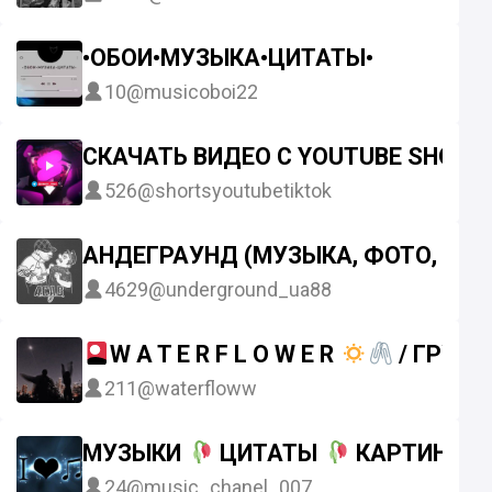
•ОБОИ•МУЗЫКА•ЦИТАТЫ•
10
@musicoboi22
СКАЧАТЬ ВИДЕО С YOUTUBE SHORTS
526
@shortsyoutubetiktok
АНДЕГРАУНД (МУЗЫКА, ФОТО, ВИД
4629
@underground_ua88
W A T E R F L O W E R
/ ГРУС
211
@waterfloww
МУЗЫКИ
ЦИТАТЫ
КАРТИНКИ
24
@music_chanel_007