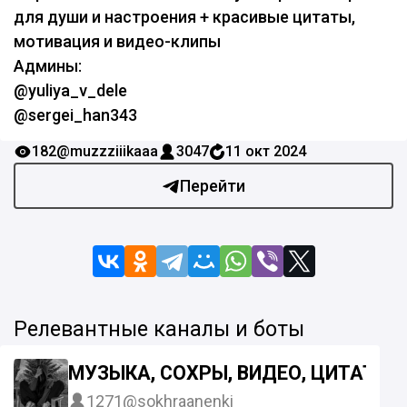
для души и настроения + красивые цитаты,
мотивация и видео-клипы
Админы:
@yuliya_v_dele
@sergei_han343
182
@muzzziiikaaa
3047
11 окт 2024
Перейти
Релевантные каналы и боты
МУЗЫКА, СОХРЫ, ВИДЕО, ЦИТАТЫ
1271
@sokhraanenki