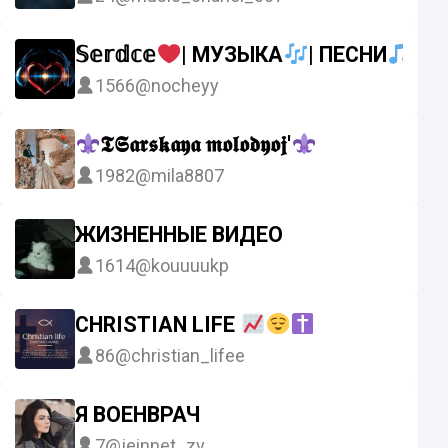
𝕊𝕖𝕣𝕕𝕔𝕖
| МУЗЫКА
| ПЕСНИ
| Т
1566
@nocheyy
𝕿𝕾𝖆𝖗𝖘𝖐𝖆𝖞𝖆 𝖒𝖔𝖑𝖔𝖉𝖞𝖔𝖏'
1982
@mila8807
ЖИЗНЕННЫЕ ВИДЕО
1614
@kouuuukp
CHRISTIAN LIFE
86
@christian_lifee
Я ВОЕНВРАЧ
7
@jeinnet_zv